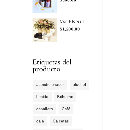
$
960.00
Con Flores II
$
1,200.00
Etiquetas del
producto
acondicionador
alcohol
bebida
Bálsamo
caballero
Café
caja
Calcetas