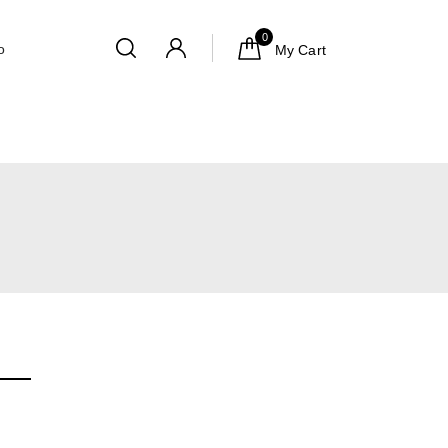
0
o
My Cart