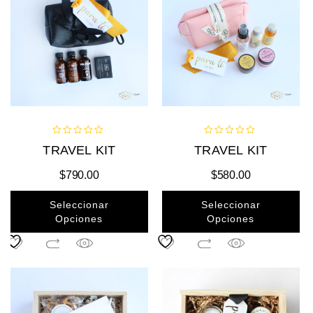
0
0
TRAVEL KIT
TRAVEL KIT
out
out
of
of
$
790.00
$
580.00
5
5
Seleccionar
Seleccionar
Opciones
Opciones