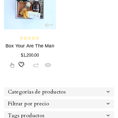
0
Box Your Are The Man
out
of
$
1,200.00
5
Categorías de productos
Filtrar por precio
Tags productos