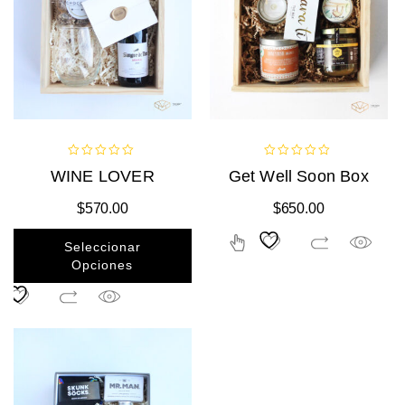
0
0
WINE LOVER
Get Well Soon Box
out
out
of
of
$
570.00
$
650.00
5
5
Seleccionar
Opciones