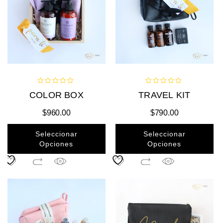
0
0
COLOR BOX
TRAVEL KIT
out
out
of
of
$
960.00
$
790.00
5
5
Seleccionar
Seleccionar
Opciones
Opciones